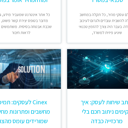
ם עסקי מהיר, כל תקלה במחשב
כל אתר אינטרנט שמעביר מידע, ג
ה להשבית עובדים ולגרום לעיכוב
מדובר בטופס יצירת קשר פשוט, ח
ה. בעבר היה צורך להזמין טכנאי
שכבת אבטחה בסיסית. משתמשים 
שיגיע פיזית למשרד,
לראות חיבור
ב שיחות לעסק: איך
Cinex לעסקים: תמי
ימים ניתוב חכם בלי
מחשבים ופתרונות מחש
מרכזייה כבדה
שמורידים עומס מהצו