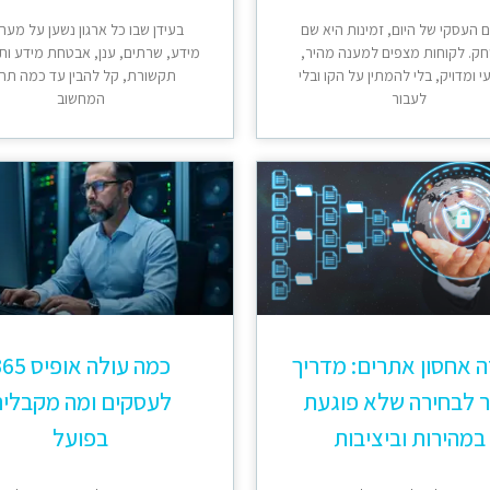
 העסקי של היום, זמינות היא שם
בעידן שבו כל ארגון נשען על מער
ק. לקוחות מצפים למענה מהיר,
מידע, שרתים, ענן, אבטחת מידע ות
 ומדויק, בלי להמתין על הקו ובלי
תקשורת, קל להבין עד כמה תח
לעבור
המחשוב
ה אחסון אתרים: מדריך
כמה עולה אופיס
 לבחירה שלא פוגעת
לעסקים ומה מקבלי
במהירות וביציבות
בפועל