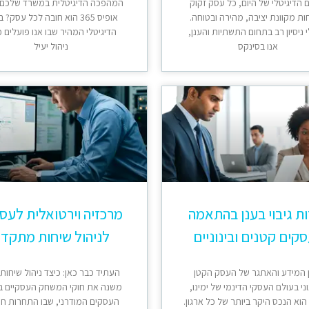
 הדיגיטלי של היום, כל עסק זקוק
המהפכה הדיגיטלית במשרד שלכם:
ות מקוונת יציבה, מהירה ובטוחה.
אופיס 365 הוא חובה לכל עסק? 
 ניסיון רב בתחום התשתיות והענן,
הדיגיטלי המהיר שבו אנו פועלים כ
אנו בסינקס
ניהול יעיל
ת גיבוי בענן בהתאמה
מרכזיה וירטואלית לעס
קים קטנים ובינוניים
לניהול שיחות מתקד
 המידע והאתגר של העסק הקטן
העתיד כבר כאן: כיצד ניהול שיחות
וני בעולם העסקי הדינמי של ימינו,
משנה את חוקי המשחק העסקיים ב
וא הנכס היקר ביותר של כל ארגון.
העסקים המודרני, שבו התחרות ח