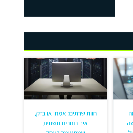
 מה
חוות שרתים: אמזון או בזק,
שה
איך בוחרים תשתית
ל
שמתאימה לעסק