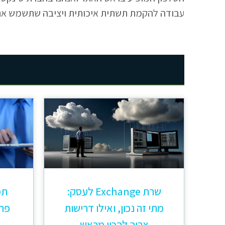
עבודה להקמת תשתית איכותית ויציבה שתשמש את
שרת Exchange לעסק:
תמ
מתי זה נכון, ואילו דרישות
פתר
צריך להכין מראש