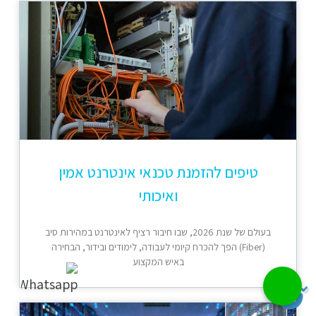
טיפים להזמנת טכנאי אינטרנט אמין
ואיכותי
בעולם של שנת 2026, שבו חיבור רציף לאינטרנט במהירות סיב
(Fiber) הפך להכרח קיומי לעבודה, לימודים ובידור, הבחירה
באיש המקצוע