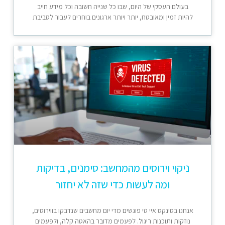
בעולם העסקי של היום, שבו כל שנייה חשובה וכל מידע חייב
להיות זמין ומאובטח, יותר ויותר ארגונים בוחרים לעבור לסביבת
ניקוי וירוסים מהמחשב: סימנים, בדיקות
ומה לעשות כדי שזה לא יחזור
אנחנו בסינקס איי טי פוגשים מדי יום מחשבים שנדבקו בווירוסים,
נוזקות ותוכנות ריגול. לפעמים מדובר בהאטה קלה, ולפעמים