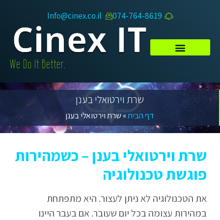
Info@cinex.co.il
074-764-8619​
.We Do It Better
שרת וירטואלי בענן
דף הבית
»
שרת וירטואלי בענן
שרת וירטואלי בענן – כשמהירות
פוגשת טכנולוגיה
את הטכנולוגיה לא ניתן לעצור. היא מתפתחת
במהירות עצומה בכל יום שעובר. אם בעבר היינו