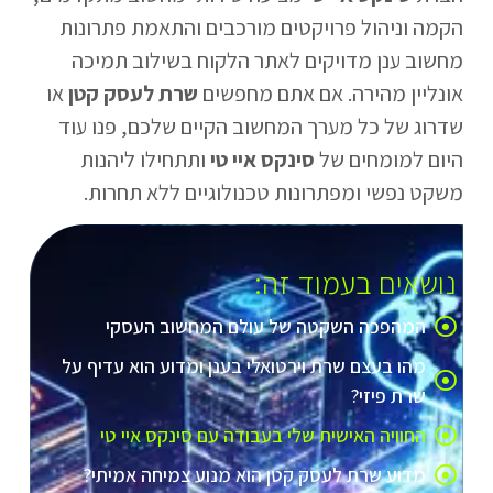
הקמה וניהול פרויקטים מורכבים והתאמת פתרונות
מחשוב ענן מדויקים לאתר הלקוח בשילוב תמיכה
אונליין מהירה. אם אתם מחפשים
שרת לעסק קטן
או
שדרוג של כל מערך המחשוב הקיים שלכם, פנו עוד
היום למומחים של
סינקס איי טי
ותתחילו ליהנות
משקט נפשי ומפתרונות טכנולוגיים ללא תחרות.
נושאים בעמוד זה:
המהפכה השקטה של עולם המחשוב העסקי
מהו בעצם שרת וירטואלי בענן ומדוע הוא עדיף על
שרת פיזי?
החוויה האישית שלי בעבודה עם סינקס איי טי
מדוע שרת לעסק קטן הוא מנוע צמיחה אמיתי?