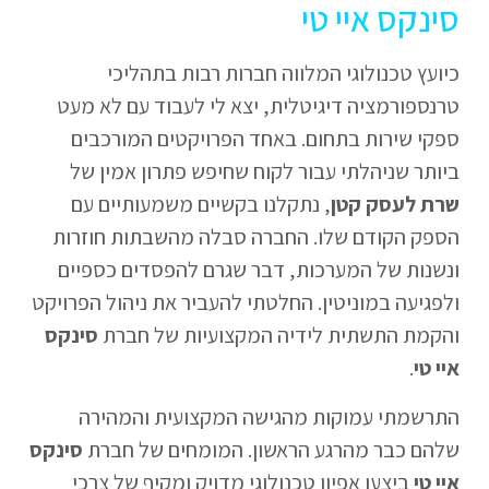
סינקס איי טי
כיועץ טכנולוגי המלווה חברות רבות בתהליכי
טרנספורמציה דיגיטלית, יצא לי לעבוד עם לא מעט
ספקי שירות בתחום. באחד הפרויקטים המורכבים
ביותר שניהלתי עבור לקוח שחיפש פתרון אמין של
שרת לעסק קטן
, נתקלנו בקשיים משמעותיים עם
הספק הקודם שלו. החברה סבלה מהשבתות חוזרות
ונשנות של המערכות, דבר שגרם להפסדים כספיים
ולפגיעה במוניטין. החלטתי להעביר את ניהול הפרויקט
והקמת התשתית לידיה המקצועיות של חברת
סינקס
איי טי
.
התרשמתי עמוקות מהגישה המקצועית והמהירה
שלהם כבר מהרגע הראשון. המומחים של חברת
סינקס
איי טי
ביצעו אפיון טכנולוגי מדויק ומקיף של צרכי