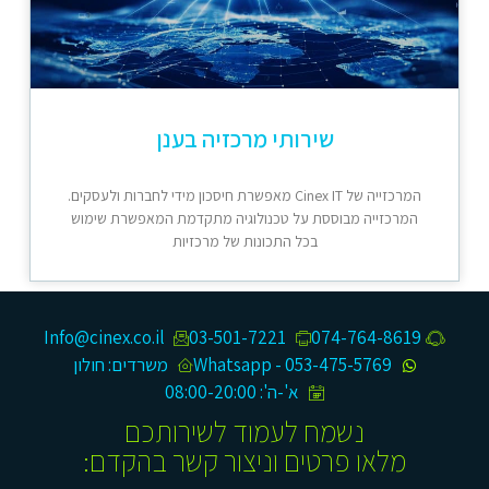
שירותי מרכזיה בענן
המרכזייה של Cinex IT מאפשרת חיסכון מידי לחברות ולעסקים.
המרכזייה מבוססת על טכנולוגיה מתקדמת המאפשרת שימוש
בכל התכונות של מרכזיות
Info@cinex.co.il
03-501-7221
074-764-8619​
053-475-5769 - Whatsapp
משרדים: חולון
א'-ה': 08:00-20:00
נשמח לעמוד לשירותכם
מלאו פרטים וניצור קשר בהקדם: