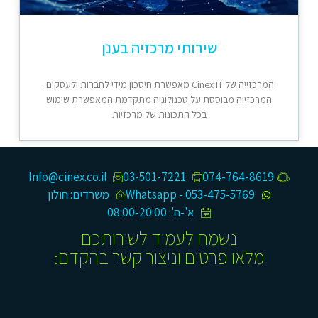
שירותי מרכזיה בענן
המרכזייה של Cinex IT מאפשרת חיסכון מידי לחברות ולעסקים.
המרכזייה מבוססת על טכנולוגיה מתקדמת המאפשרת שימוש
בכל התכונות של מרכזיות
Info@cinex.co.il
03-501-7221
074-764-8619​
053-475-5769 - Whatsapp
משרדים: חולון
א'-ה': 08:00-20:00
נשמח לעמוד לשירותכם
מלאו פרטים וניצור קשר בהקדם: