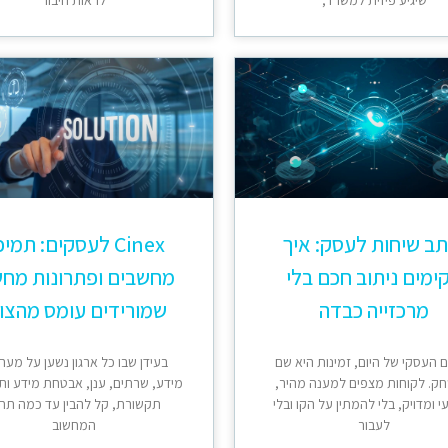
שיגיע פיזית למשרד,
לראות חיבור
ב שיחות לעסק: איך
Cinex לעסקים: תמי
ימים ניתוב חכם בלי
מחשבים ופתרונות מחש
מרכזייה כבדה
שמורידים עומס מהצו
 העסקי של היום, זמינות היא שם
בעידן שבו כל ארגון נשען על מער
ק. לקוחות מצפים למענה מהיר,
מידע, שרתים, ענן, אבטחת מידע ות
 ומדויק, בלי להמתין על הקו ובלי
תקשורת, קל להבין עד כמה תח
לעבור
המחשוב