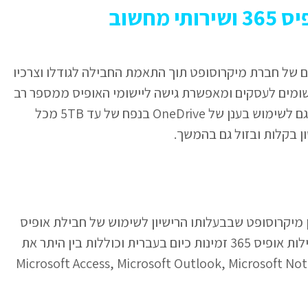
מחשוב
ענן ויישומים של חברת מיקרוסופט תוך התאמת החבילה לגודלו וצרכיו
36 מכיל את חבילת היישומים לעסקים ומאפשרת גישה ליישומי האופיס ממספר רב
של מכשירים במקביל. רישיון אופיס 365 נותן גישה גם לשימוש בענן של OneDrive בנפח של עד 5TB מכל
ן בקלות ובזול גם בהמשך.
ימייל של חשבון מיקרוסופט שבבעלותו הרישיון לשימוש של חבילת אופיס
365 ב5 מכשירים כולל כל העדכונים העתידיים. חבילות אופיס 365 זמינות כיום בעברית וכוללות בין היתר את
Microsoft Access, Microsoft Outlook, Microsoft Note, Microso