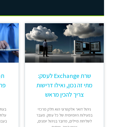
שרת Exchange לעסק:
תמ
מתי זה נכון, ואילו דרישות
פתר
צריך להכין מראש
ניהול דואר אלקטרוני הוא חלק מרכזי
בעול
בפעילות היומיומית של כל עסק. מעבר
עלול
לשליחת מיילים, מדובר בניהול יומנים,
בעבוד