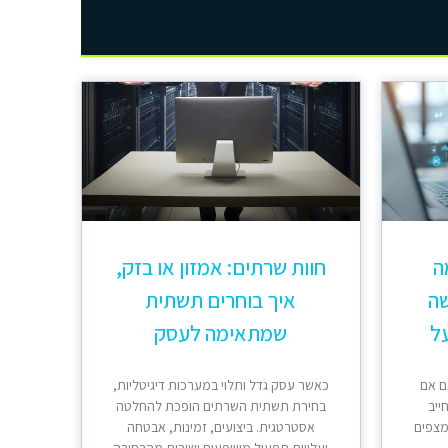
 מה
חוות שרתים: אמזון או בזק,
שה
איך בוחרים תשתית
ל
שמתאימה לעסק
ם אם
כאשר עסק גדל ותלוי במערכות דיגיטליות,
ייב
בחירת תשתית השרתים הופכת להחלטה
מצפים
אסטרטגית. ביצועים, זמינות, אבטחה