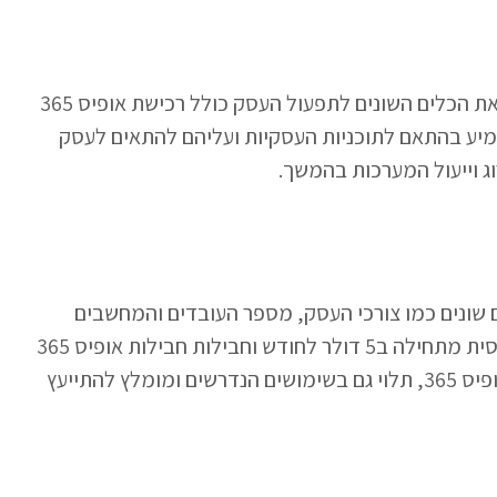
בכל תחום דרושים שירותי מחשוב לחברות שיכללו את הכלים השונים לתפעול העסק כולל רכישת אופיס 365
הטמיע בהתאם לתוכניות העסקיות ועליהם להתאים לעסק
ג וייעול המערכות בהמשך.
תלויה במספר דברים שונים כמו צורכי העסק, מספר העובדים והמחשבים
שיזדקקו לו ועוד. בעיקרון העלות של החבילה הבסיסית מתחילה ב5 דולר לחודש וחבילות חבילות אופיס 365
פרמיום בסביבות ה20 דולרים לחודש. כמה עולה אופיס 365, תלוי גם בשימושים הנדרשים ומומלץ להתייעץ