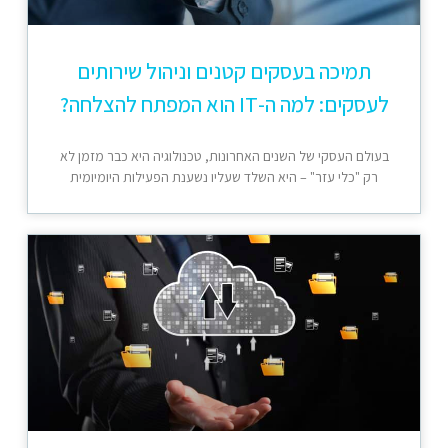
תמיכה בעסקים קטנים וניהול שירותים
לעסקים: למה ה-IT הוא המפתח להצלחה?
בעולם העסקי של השנים האחרונות, טכנולוגיה היא כבר מזמן לא
רק "כלי עזר" – היא השלד שעליו נשענת הפעילות היומיומית