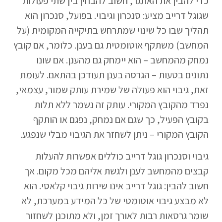
כדי להבין את האתגר, חשוב להבחין בין שתי פעולות
שגוגל דרייב מציע: סנכרון וגיבוי. בפועל, סנכרון הוא
תהליך שבו כל שינוי שמתרחש בתיקייה המקומית (על
המחשב) משתקף אוטומטית גם בענן. כלומר, אם קובץ
נמחק מהמחשב – הוא יימחק גם מהענן. אם שונו
נתונים בטעות – הגרסה בענן תעודכן בהתאם. לעומת
זאת, גיבוי הוא פעולה של שמירת עותק שמור, עצמאי,
נפרד מהקובץ המקורי. עותק זה נשמר ללא תלות
בקובץ הפעיל, כך שגם אם נמחק, נפגם או הותקף
הקובץ המקורי – ניתן לשחזר את הגיבוי מבלי שנפגע.
גיבוי וסנכרון גוגל דרייב כוללים אפשרות להעלות
קבצים מהמחשב לענן ולגשת אליהם מכל מקום. אך
חשוב להבין: גוגל דרייב אינו שירות גיבוי קלאסי. הוא
לא מבצע גיבוי אוטומטי של כל המידע במערכת, לא
שומר גרסאות רבות לאורך זמן, ולא מתוכנן לשחזור