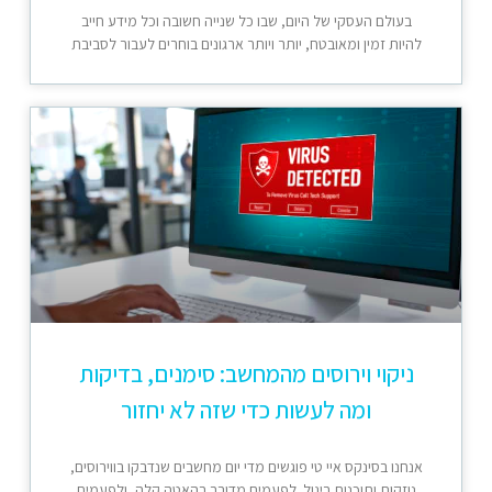
בעולם העסקי של היום, שבו כל שנייה חשובה וכל מידע חייב
להיות זמין ומאובטח, יותר ויותר ארגונים בוחרים לעבור לסביבת
ניקוי וירוסים מהמחשב: סימנים, בדיקות
ומה לעשות כדי שזה לא יחזור
אנחנו בסינקס איי טי פוגשים מדי יום מחשבים שנדבקו בווירוסים,
נוזקות ותוכנות ריגול. לפעמים מדובר בהאטה קלה, ולפעמים