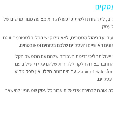
סקים
, לתקשורת ולשיתופי פעולה. היא מציעה מגוון מרשים של
 עסק.
עים ועד ניהול מסמכים, לאאוטלוק יש הכל. פלטפורמה זו גם
ים האישיים והעסקיים שלכם בטוחים ומאובטחים.
די ייעול תהליכי זרימת העבודה שלהם עם הממשק הקל
התחבר בצורה חלקה ללקוחות שלהם על ידי שילוב עם
אפליקציות צד שלישי פופולריות כגון Salesforce, Dropbox ו-Zapier. עם היתרונות הללו, אין ספק מדוע
עסקיים.
 אותה לבחירה אידיאלית עבור כל עסק שמעוניין להישאר