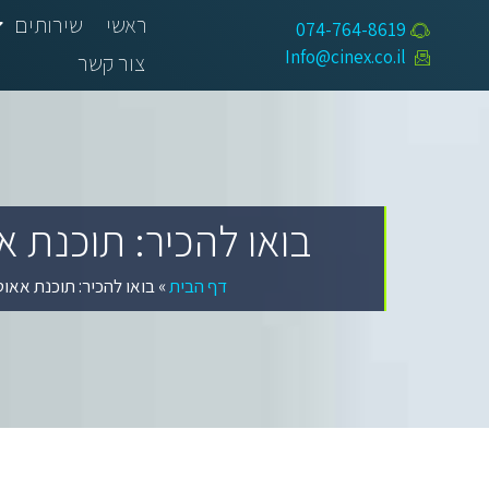
ראשי
שירותים
074-764-8619​
Info@cinex.co.il
צור קשר
בואו להכיר: תוכנת א
דף הבית
»
בואו להכיר: תוכנת אאוט