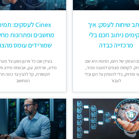
ב שיחות לעסק: איך
Cinex לעסקים: תמי
ימים ניתוב חכם בלי
מחשבים ופתרונות מחש
מרכזייה כבדה
שמורידים עומס מהצו
 העסקי של היום, זמינות היא שם
בעידן שבו כל ארגון נשען על מער
ק. לקוחות מצפים למענה מהיר,
מידע, שרתים, ענן, אבטחת מידע ות
 ומדויק, בלי להמתין על הקו ובלי
תקשורת, קל להבין עד כמה תח
לעבור
המחשוב