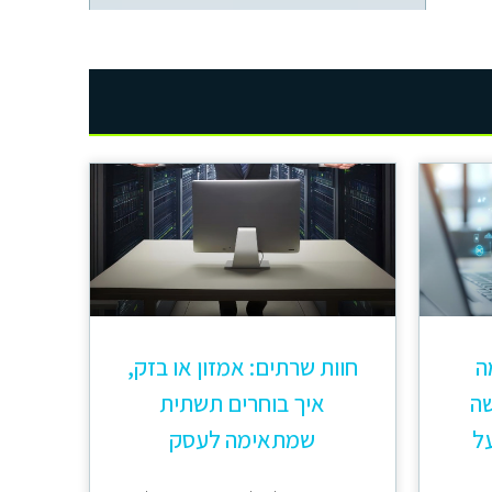
 מה
חוות שרתים: אמזון או בזק,
שה
איך בוחרים תשתית
ל
שמתאימה לעסק