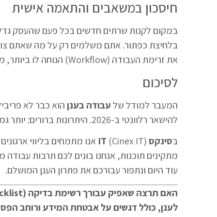
חיסכון במשאבים והתאמה אישית
במקום לקנות שרתים חדשים בכל פעם שהעסק גדל
בלחיצת כפתור. אתם משלמים רק על מה שאתם צורכ
את זרימת העבודה (Workflow) הנוחה לו ביותר, מה שמגדיל את תחושת השליטה והנוחות.
לסיכום
המעבר למודל של
עבודה בענן
הוא כבר לא פריביל
להישאר רלוונטי ב-2026. היתרונות ברורים: יותר גמישות, יותר אבטחה והרבה יותר שקט נפשי.
ב
סינקס IT
(Cinex IT) אנו מתמחים בליווי ארגונים בתהליך המעבר ל
מתקינים תוכנות, אנחנו בונים לכם תרבות עבודה מ
עוד היום ונתפור עבורכם את פתרון הענן המושלם.
לענן, כולל דגשים על אבטחת המידע ורוחב הפס?