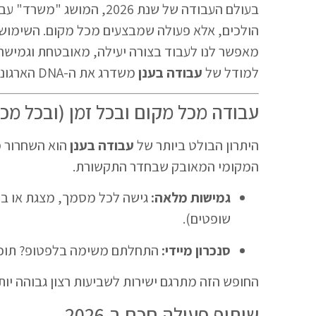
בעולם העבודה של שנת 2026
הולכים, אלא פעולה שמבצעים מכל מקום. השימוש 
מאפשר לנו לעבוד בצורה יעילה, מאובטחת וגמישה 
למודל של
עבודה בענן
משדרג את ה-DNA הארגוני והופך עסקים לזריזים ותחרותיים יותר.
עבודה מכל מקום ובכל זמן (ובכל מכ
היתרון הבולט ביותר של
עבודה בענן
הוא השחרור מ
המקומי המאובק שבחדר התקשורת.
גמישות מלאה:
גישה לכל מסמך, מצגת או בסי
שופטים).
סנכרון מיידי:
התחלתם משימה בלפטופ? תוכלו
החופש הזה מתרגם ישירות לשביעות רצון גבוהה יות
שיתוף פעולה חכם ב-2026