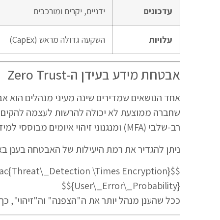
עדכונים
ידניים, יקרים ומורכבים
עלויות
השקעה גדולה מראש (CapEx)
אבטחת מידע בעידן ה-Zero Trust
אחד הנושאים שמדירים שינה מעיני מנהלים הוא א
שחברה ממוצעת לא יכולה להרשות לעצמה להקים 
רב-שלבי (MFA) ומנגנוני זיהוי איומים מבוססי למידת מכונה.
ניתן להגדיר את רמת היעילות של האבטחה בענן 
\frac{Threat\_Detection \times Encryption}
{User\_Error\_Probability}$$
ככל שהענן מנהל יותר את ה"הצפנה" וה"זיהוי", כך 