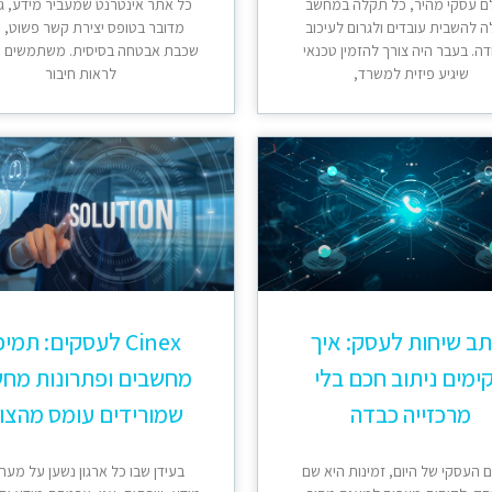
ם עסקי מהיר, כל תקלה במחשב
כל אתר אינטרנט שמעביר מידע, ג
ה להשבית עובדים ולגרום לעיכוב
מדובר בטופס יצירת קשר פשוט, ח
ה. בעבר היה צורך להזמין טכנאי
שכבת אבטחה בסיסית. משתמשים 
שיגיע פיזית למשרד,
לראות חיבור
ב שיחות לעסק: איך
Cinex לעסקים: תמי
ימים ניתוב חכם בלי
מחשבים ופתרונות מחש
מרכזייה כבדה
שמורידים עומס מהצו
 העסקי של היום, זמינות היא שם
בעידן שבו כל ארגון נשען על מער