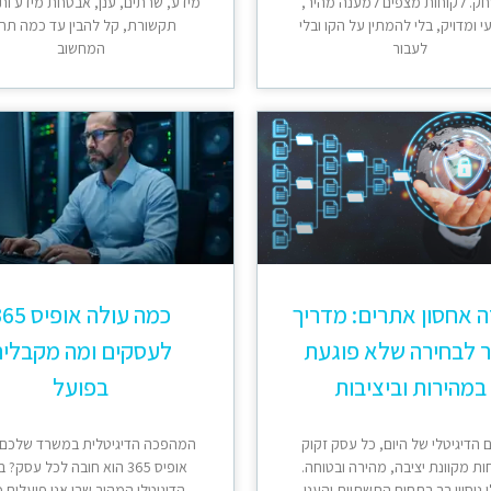
ק. לקוחות מצפים למענה מהיר,
מידע, שרתים, ענן, אבטחת מידע ות
 ומדויק, בלי להמתין על הקו ובלי
תקשורת, קל להבין עד כמה תח
לעבור
המחשוב
ה אחסון אתרים: מדריך
כמה עולה אופיס
 לבחירה שלא פוגעת
לעסקים ומה מקבלי
במהירות וביציבות
בפועל
 הדיגיטלי של היום, כל עסק זקוק
המהפכה הדיגיטלית במשרד שלכם:
ות מקוונת יציבה, מהירה ובטוחה.
אופיס 365 הוא חובה לכל עסק? 
 ניסיון רב בתחום התשתיות והענן,
הדיגיטלי המהיר שבו אנו פועלים כ