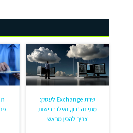
שרת Exchange לעסק:
תמ
מתי זה נכון, ואילו דרישות
פתר
צריך להכין מראש