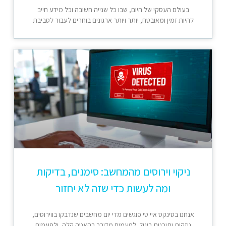
בעולם העסקי של היום, שבו כל שנייה חשובה וכל מידע חייב
להיות זמין ומאובטח, יותר ויותר ארגונים בוחרים לעבור לסביבת
ניקוי וירוסים מהמחשב: סימנים, בדיקות
ומה לעשות כדי שזה לא יחזור
אנחנו בסינקס איי טי פוגשים מדי יום מחשבים שנדבקו בווירוסים,
נוזקות ותוכנות ריגול. לפעמים מדובר בהאטה קלה, ולפעמים