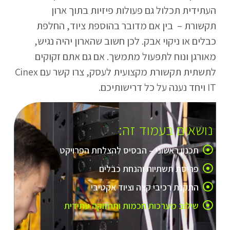
העתידית תכלול גם פעולות פיזיות בתוך ארון
תקשורת – בין אם מדובר בהוספת ציוד, החלפת
כבלים או ניקוי אבק. לכן חשוב שהארון יהיה נגיש,
מאורגן ונוח לתפעול מתמשך. אם גם אתם זקוקים
לתשתית תקשורת מקצועית לעסק, צרו קשר עם Cinex
IT ויחד נענה על כל דרישותיכם.
נושאים בעמוד זה:
תכנון ראשוני – הבסיס להצלחת הפרויקט
פריסת תשתיות והנחת כבלים
התקנת רכיבי קצה וציוד אקטיבי
שילוב מערכות חכמות ותחזוקה עתידית