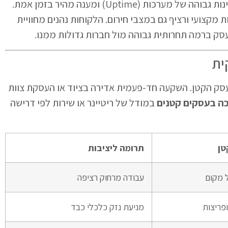
בתחום ה-IT מבטיח זמינות גבוהה של מערכות (Uptime) ומענה מהיר בזמן אמת.
צועי ורציף גם במצבי חירום. הלקוחות נהנים מחוויית
ק ברמה תחרותית גבוהה מול חברות גדולות ממנו.
ית
עסק הקטן. השקעה חד-פעמית אדירה בציוד או העסקת צוות
ה בעסקים קטנים
במודל של ריטיינר או שירות לפי דרישה
טן
תרומה ליציבות
 מקום
עבודה מרחוק רציפה
ופריצות
מניעת נזק כלכלי כבד