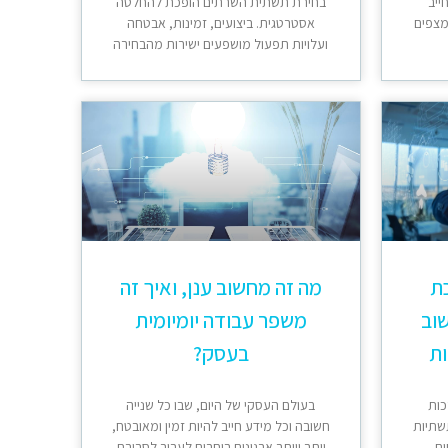
ייב
בחירת תשתית השרתים הופכת להחלטה
מצפים
אסטרטגית. ביצועים, זמינות, אבטחה
ועלויות תפעול מושפעים ישירות מהבחירה
כת
מה זה מחשוב ענן, ואיך זה
וב
משפר עבודה יומיומית
ות
בעסק?
כות
בעולם העסקי של היום, שבו כל שנייה
שתיות
חשובה וכל מידע חייב להיות זמין ומאובטח,
ום
יותר ויותר ארגונים בוחרים לעבור לסביבת