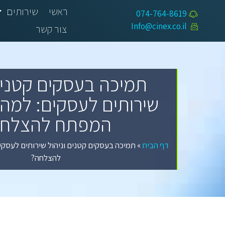
ראשי
שירותים
074-764-8619​
Info@cinex.co.il
צור קשר
תמיכה בעסקים קטנים 
המפתח להצלחה
דף הבית
»
להצלחה?