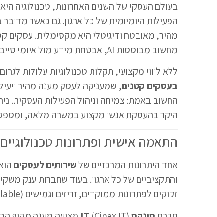
בעולם העסקי של השנים האחרונות, טכנולוגיה היא 
הפעילות היומיומית של כל ארגון. גם כאשר מדובר ב
מהיר, מאובטח ודיגיטלי היא מקסימלית. עסקים קט
מחשוב מבוססות AI, אבטחת מידע מול איומי סייבר משתנים, ותוכנות ענן לניהול תהליכים.
ללא ליווי מקצועי, תקלות טכנולוגיות עלולות לגר
בעסקים קטנים
, שמעניקה לעסק מענה מהיר ויעי
החשוב באמת: צמיחה וניהול הפעילות העסקית. ניהו
היקר בהעסקת אנשי מקצוע במשרה מלאה, ומספק 
התאמה אישית ופתרונות טכנולוגיים
אחד היתרונות המרכזיים של
שירותים לעסקים
הוא 
והתקציביים של כל ארגון. בעוד שחברות ענק משקי
זקוקים לפתרונות ממוקדים, זריזים וגמישים (Scalable).
חברת
סינקס IT
(Cinex IT) מציעה מענה מקיף הכולל: