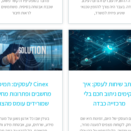
ה להשבית עובדים ולגרום לעיכוב
מדובר בטופס יצירת קשר פשוט, ח
ה. בעבר היה צורך להזמין טכנאי
שכבת אבטחה בסיסית. משתמשים 
שיגיע פיזית למשרד,
לראות חיבור
ב שיחות לעסק: איך
Cinex לעסקים: תמי
ימים ניתוב חכם בלי
מחשבים ופתרונות מחש
מרכזייה כבדה
שמורידים עומס מהצו
 העסקי של היום, זמינות היא שם
בעידן שבו כל ארגון נשען על מער
ק. לקוחות מצפים למענה מהיר,
מידע, שרתים, ענן, אבטחת מידע ות
 ומדויק, בלי להמתין על הקו ובלי
תקשורת, קל להבין עד כמה תח